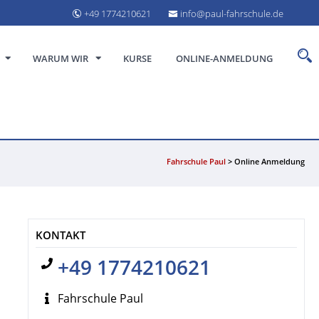
+49 1774210621
info@paul-fahrschule.de
WARUM WIR
KURSE
ONLINE-ANMELDUNG
Fahrschule Paul
>
Online Anmeldung
KONTAKT
+49 1774210621
Fahrschule Paul