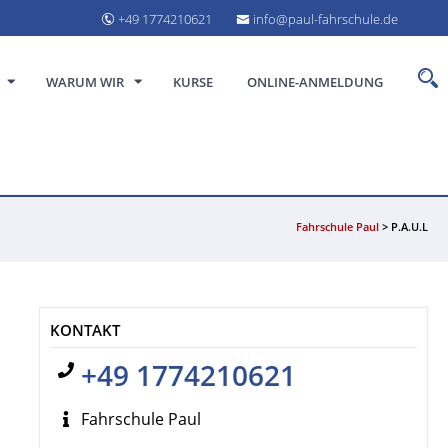
+49 1774210621
info@paul-fahrschule.de
WARUM WIR
KURSE
ONLINE-ANMELDUNG
Fahrschule Paul
>
P.A.U.L
KONTAKT
+49 1774210621
Fahrschule Paul