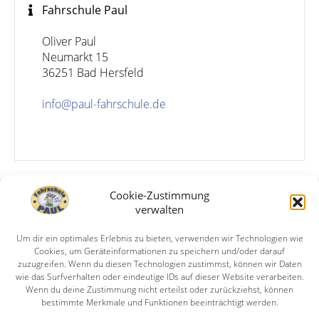
Fahrschule Paul
Oliver Paul

Neumarkt 15

36251 Bad Hersfeld

info@paul-fahrschule.de
Cookie-Zustimmung
Fahrschule Paul
verwalten
Neumarkt 15, 36251 Bad Hersfeld
Um dir ein optimales Erlebnis zu bieten, verwenden wir Technologien wie
Cookies, um Geräteinformationen zu speichern und/oder darauf
0177/4210621
zuzugreifen. Wenn du diesen Technologien zustimmst, können wir Daten
wie das Surfverhalten oder eindeutige IDs auf dieser Website verarbeiten.
info@paul-fahrschule.de
Wenn du deine Zustimmung nicht erteilst oder zurückziehst, können
bestimmte Merkmale und Funktionen beeinträchtigt werden.